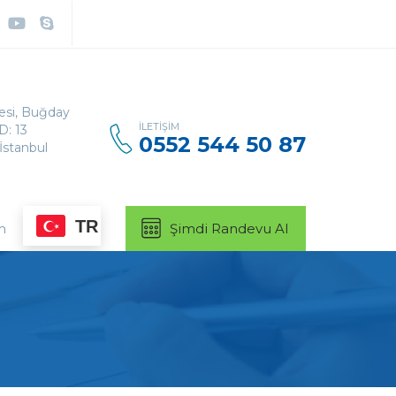
Arama:
lesi, Buğday
İLETIŞIM
D: 13
0552 544 50 87
İstanbul
TR
m
Şimdi Randevu Al