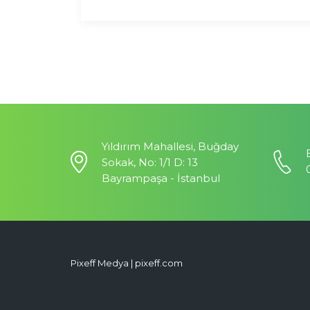
Yıldırım Mahallesi, Buğday
Sokak, No: 1/1 D: 13
Bayrampaşa - İstanbul
Pixeff Medya | pixeff.com