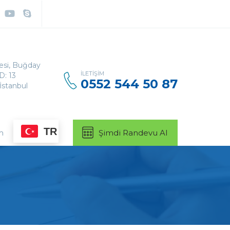
Arama:
lesi, Buğday
İLETIŞIM
D: 13
0552 544 50 87
İstanbul
TR
m
Şimdi Randevu Al