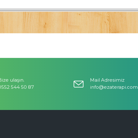
Bize ulaşın.
Mail Adresimiz
0552 544 50 87
info@ezaterapi.com