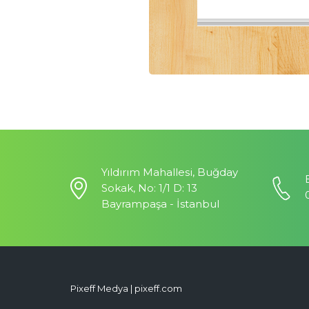
Yıldırım Mahallesi, Buğday
Sokak, No: 1/1 D: 13
Bayrampaşa - İstanbul
Pixeff Medya | pixeff.com