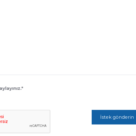
ylayınız.
*