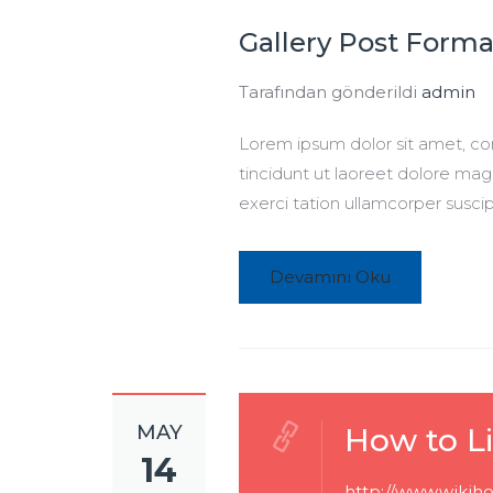
Gallery Post Forma
Tarafından gönderildi
admin
Lorem ipsum dolor sit amet, c
tincidunt ut laoreet dolore mag
exerci tation ullamcorper suscip
Devamını Oku
MAY
How to Li
14
http://www.wikiho