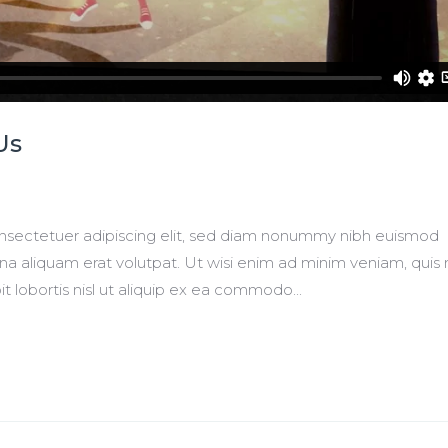
Us
onsectetuer adipiscing elit, sed diam nonummy nibh euismod
na aliquam erat volutpat. Ut wisi enim ad minim veniam, quis
it lobortis nisl ut aliquip ex ea commodo...