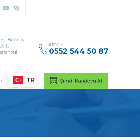
Arama:
lesi, Buğday
İLETIŞIM
D: 13
0552 544 50 87
İstanbul
TR
m
Şimdi Randevu Al