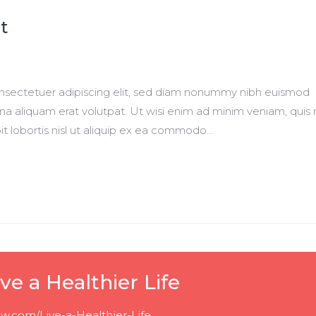
t
onsectetuer adipiscing elit, sed diam nonummy nibh euismod
na aliquam erat volutpat. Ut wisi enim ad minim veniam, quis
it lobortis nisl ut aliquip ex ea commodo...
ve a Healthier Life
w.com/Live-a-Healthier-Life