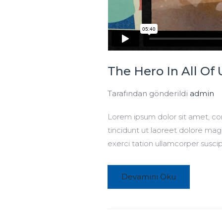
The Hero In All Of 
Tarafından gönderildi
admin
Lorem ipsum dolor sit amet, c
tincidunt ut laoreet dolore mag
exerci tation ullamcorper suscip
Devamını Oku