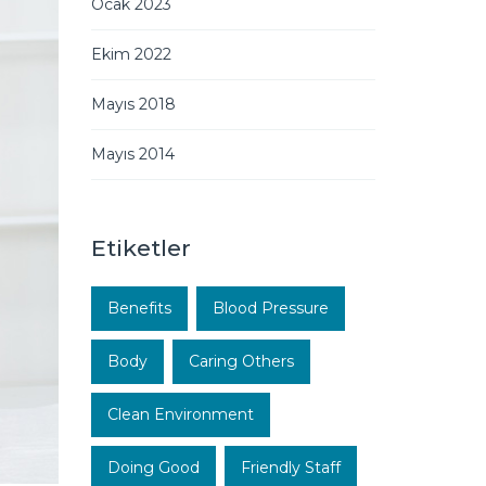
Ocak 2023
Ekim 2022
Mayıs 2018
Mayıs 2014
Etiketler
Benefits
Blood Pressure
Body
Caring Others
Clean Environment
Doing Good
Friendly Staff