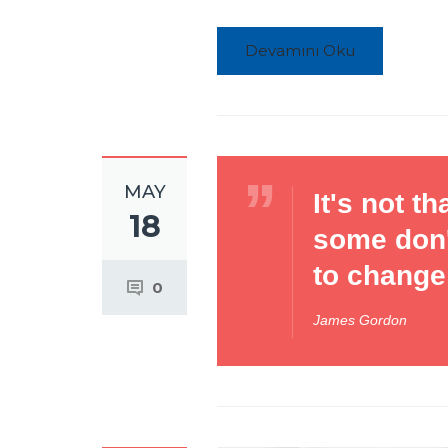
Devamını Oku
MAY
It's not 
18
some don't
to change
0
James Gordon