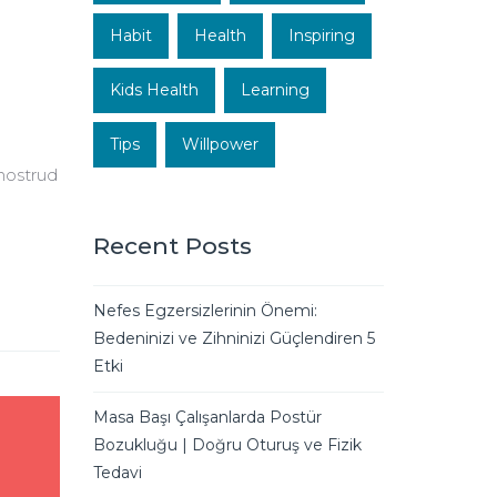
Habit
Health
Inspiring
Kids Health
Learning
Tips
Willpower
 nostrud
Recent Posts
Nefes Egzersizlerinin Önemi:
Bedeninizi ve Zihninizi Güçlendiren 5
Etki
Masa Başı Çalışanlarda Postür
Bozukluğu | Doğru Oturuş ve Fizik
Tedavi