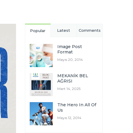
Latest
Comments
Popular
Image Post
Format
Mayıs 20, 2014
MEKANİK BEL
AĞRISI
Mart 14, 2025
The Hero In All Of
Us
Mayıs 12, 2014