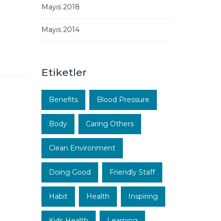
Mayıs 2018
Mayıs 2014
Etiketler
Benefits
Blood Pressure
Body
Caring Others
Clean Environment
Doing Good
Friendly Staff
Habit
Health
Inspiring
Kids Health
Learning