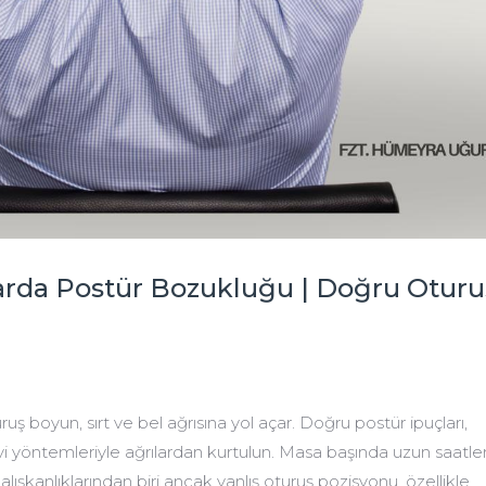
arda Postür Bozukluğu | Doğru Oturu
ruş boyun, sırt ve bel ağrısına yol açar. Doğru postür ipuçları,
vi yöntemleriyle ağrılardan kurtulun. Masa başında uzun saatle
şkanlıklarından biri ancak yanlış oturuş pozisyonu, özellikle