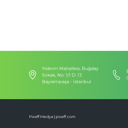
Yıldırım Mahallesi, Buğday
Sokak, No: 1/1 D: 13
Bayrampaşa - İstanbul
Pixeff Medya | pixeff.com