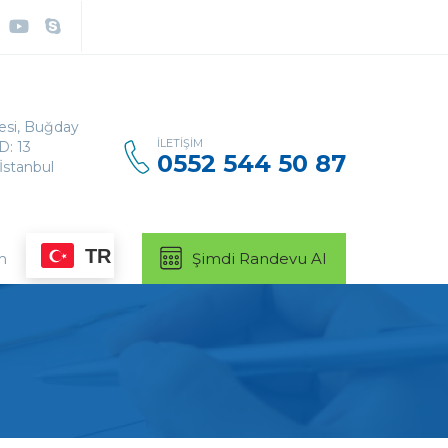
Arama:
lesi, Buğday
İLETIŞIM
D: 13
0552 544 50 87
İstanbul
TR
m
Şimdi Randevu Al