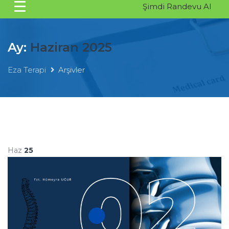
Şimdi Randevu Al
Ay:
Haziran 2025
Eza Terapi
Arşivler
Haz
25