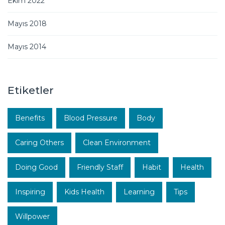
Ekim 2022
Mayıs 2018
Mayıs 2014
Etiketler
Benefits
Blood Pressure
Body
Caring Others
Clean Environment
Doing Good
Friendly Staff
Habit
Health
Inspiring
Kids Health
Learning
Tips
Willpower